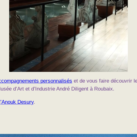
compagnements personnalisés
et de vous faire découvrir l
usée d’Art et d’Industrie André Diligent à Roubaix.
d
’Anouk Desury
.