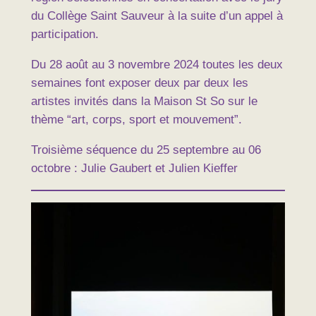
du Collège Saint Sauveur à la suite d’un appel à
participation.
Du 28 août au 3 novembre 2024 toutes les deux
semaines font exposer deux par deux les
artistes invités dans la Maison St So sur le
thème “art, corps, sport et mouvement”.
Troisième séquence du 25 septembre au 06
octobre : Julie Gaubert et Julien Kieffer